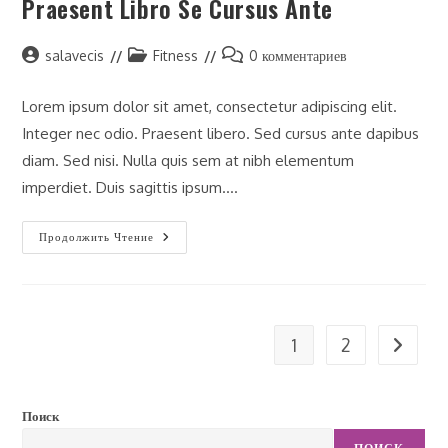
Praesent Libro Se Cursus Ante
Автор
Рубрика
Комментарии
salavecis
Fitness
0 комментариев
записи:
записи:
к
записи:
Lorem ipsum dolor sit amet, consectetur adipiscing elit.
Integer nec odio. Praesent libero. Sed cursus ante dapibus
diam. Sed nisi. Nulla quis sem at nibh elementum
imperdiet. Duis sagittis ipsum.…
Praesent
Продолжить Чтение
Libro
Se
Cursus
Ante
1
2
Перейти
Поиск