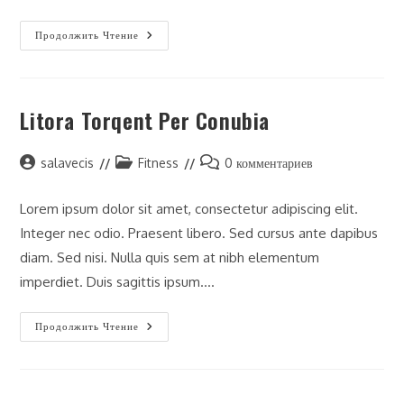
Neque
Продолжить Чтение
Adipiscing
An
Cursus
Litora Torqent Per Conubia
Автор
Рубрика
Комментарии
salavecis
Fitness
0 комментариев
записи:
записи:
к
записи:
Lorem ipsum dolor sit amet, consectetur adipiscing elit.
Integer nec odio. Praesent libero. Sed cursus ante dapibus
diam. Sed nisi. Nulla quis sem at nibh elementum
imperdiet. Duis sagittis ipsum.…
Litora
Продолжить Чтение
Torqent
Per
Conubia