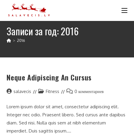
Перейти
к
содержимому
Записи за год: 2016
>
2016
Neque Adipiscing An Cursus
Автор
Рубрика
Комментарии
salavecis
Fitness
0 комментариев
записи:
записи:
к
записи:
Lorem ipsum dolor sit amet, consectetur adipiscing elit.
Integer nec odio. Praesent libero. Sed cursus ante dapibus
diam. Sed nisi. Nulla quis sem at nibh elementum
imperdiet. Duis sagittis ipsum.…