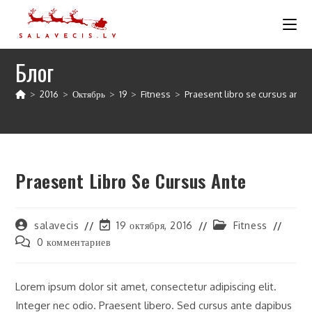
Перейти
к
содержимому
Блог
>
2016
>
Октябрь
>
19
>
Fitness
>
Praesent libro se cursus ante
Praesent Libro Se Cursus Ante
Автор
Запись
Рубрика
salavecis
19 октября, 2016
Fitness
записи:
изменена:
записи:
Комментарии
0 комментариев
к
записи:
Lorem ipsum dolor sit amet, consectetur adipiscing elit.
Integer nec odio. Praesent libero. Sed cursus ante dapibus