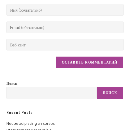
Введите
свое
имя
Введите
или
свой
имя
email-
Введите
пользователя,
адрес,
URL
чтобы
чтобы
вашего
прокомментировать
прокомментировать
веб-
сайта
(необязательно)
Поиск
ПОИСК
Recent Posts
Neque adipiscing an cursus